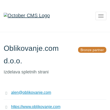
Togg
navig
Oblikovanje.com
Bronze partner
d.o.o.
Izdelava spletnih strani
alen@oblikovanje.com
https://www.oblikovanje.com