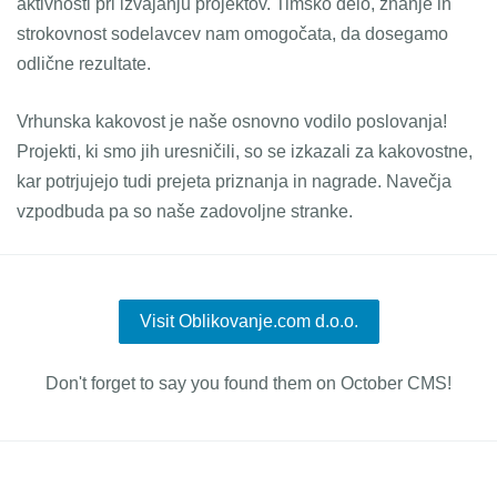
aktivnosti pri izvajanju projektov. Timsko delo, znanje in
strokovnost sodelavcev nam omogočata, da dosegamo
odlične rezultate.
Vrhunska kakovost je naše osnovno vodilo poslovanja!
Projekti, ki smo jih uresničili, so se izkazali za kakovostne,
kar potrjujejo tudi prejeta priznanja in nagrade. Navečja
vzpodbuda pa so naše zadovoljne stranke.
Visit Oblikovanje.com d.o.o.
Don't forget to say you found them on October CMS!