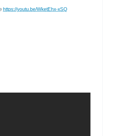
re
https://youtu.be/WketEhx-xSQ