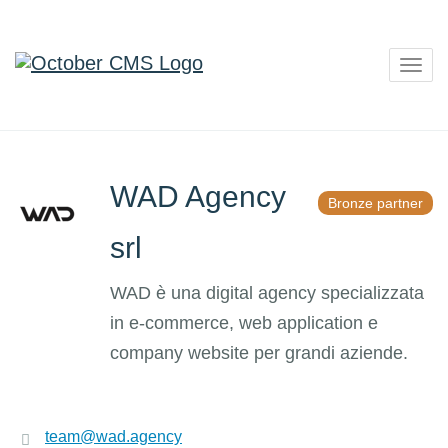
Togg
navig
WAD Agency
Bronze partner
srl
WAD è una digital agency specializzata
in e-commerce, web application e
company website per grandi aziende.
team@wad.agency