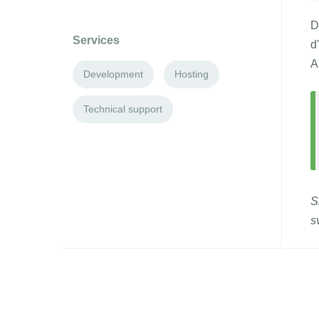
D
Services
d
A
Development
Hosting
Technical support
S
s