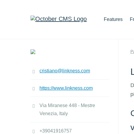
Features
F
P
cristiano@linkness.com
D
https://www.linkness.com
p
Via Miranese 448 - Mestre
C
Venezia, Italy
v
+39041916757